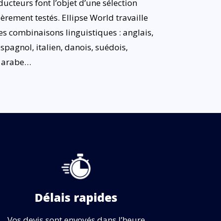
ucteurs font l’objet d’une sélection
èrement testés. Ellipse World travaille
s combinaisons linguistiques : anglais,
spagnol, italien, danois, suédois,
, arabe…
Délais rapides
Vos devis sont envoyés dans l’heure