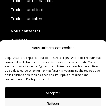
Traducteur néerlandais
Traducteur chinois
Traducteur italien
Nous contacter
À propos
Nous utilisons des cookies
Actualités
Questions fréquentes
Cliquez sur « Accepter » pour permettre à Ellipse World de recourir aux
cookies dans le but d'améliorer votre expérience avec ce site. Vous
avez la possibilité de configurer vos préférences dans les paramètres
Charte qualité
de cookies ou de sélectionner « Refuser » si vous ne souhaitez pas que
nous utilisions des cookies à ces fins. Pour plus d’informations,
Travailler avec nous
consultez notre
Politique de cookies
.
Contacter Ellipse World
Accepter
Mentions légales
Conditions Générales de
Refuser