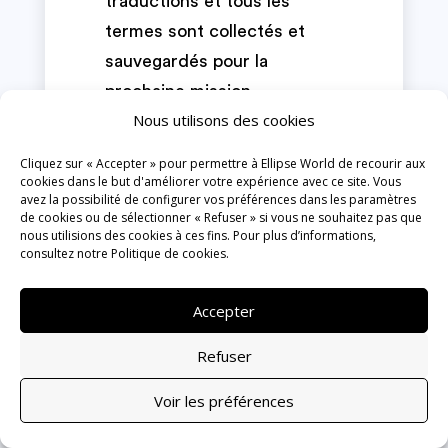
traductions et tous les
termes sont collectés et
sauvegardés pour la
prochaine mission.
Nous utilisons des cookies
Comme plusieurs aspects
Cliquez sur « Accepter » pour permettre à Ellipse World de recourir aux
ont une incidence sur la
cookies dans le but d'améliorer votre expérience avec ce site. Vous
qualité des traductions, une
avez la possibilité de configurer vos préférences dans les paramètres
de cookies ou de sélectionner « Refuser » si vous ne souhaitez pas que
bonne coopération et une
nous utilisions des cookies à ces fins. Pour plus d’informations,
consultez notre
Politique de cookies
.
bonne communication avec
votre prestataire de services
Accepter
sont essentielles. Une
relation à long terme permet
Refuser
d’établir et de conserver
Voir les préférences
dans le temps des mémoires
de traduction contenant