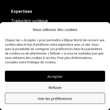
Expertises
Traduction juridique
Nous utilisons des cookies
Traduction financière
Traduction marketing
Cliquez sur « Accepter » pour permettre à Ellipse World de recourir aux
cookies dans le but d'améliorer votre expérience avec ce site. Vous
Traduction technique
avez la possibilité de configurer vos préférences dans les paramètres
de cookies ou de sélectionner « Refuser » si vous ne souhaitez pas que
Traduction de site web
nous utilisions des cookies à ces fins. Pour plus d’informations,
consultez notre
Politique de cookies
.
Traduction certifiée
Accepter
Langues
Refuser
Traducteur anglais
Voir les préférences
Traducteur allemand
Traducteur espagnol