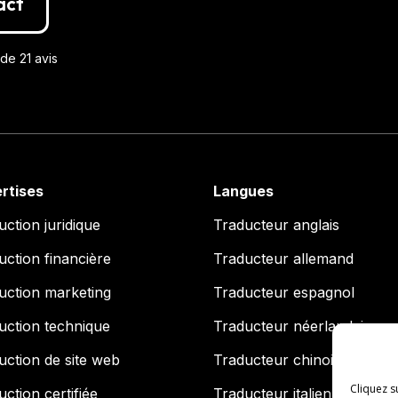
act
de 21 avis
rtises
Langues
uction juridique
Traducteur anglais
uction financière
Traducteur allemand
uction marketing
Traducteur espagnol
uction technique
Traducteur néerlandais
uction de site web
Traducteur chinois
Cliquez s
ction certifiée
Traducteur italien