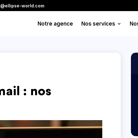
t@ellipse-world.com
Notre agence
Nos services
No
ail : nos