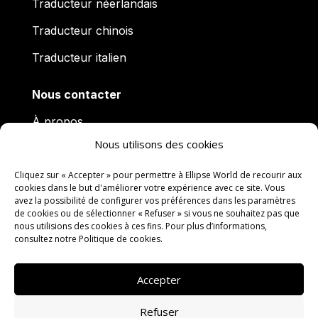
Traducteur néerlandais
Traducteur chinois
Traducteur italien
Nous contacter
À propos
Nous utilisons des cookies
Actualités
Questions fréquentes
Cliquez sur « Accepter » pour permettre à Ellipse World de recourir aux
cookies dans le but d'améliorer votre expérience avec ce site. Vous
avez la possibilité de configurer vos préférences dans les paramètres
Charte qualité
de cookies ou de sélectionner « Refuser » si vous ne souhaitez pas que
nous utilisions des cookies à ces fins. Pour plus d’informations,
Travailler avec nous
consultez notre
Politique de cookies
.
Contacter Ellipse World
Accepter
Mentions légales
Conditions Générales de
Refuser